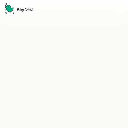
Airbnb : Les 10 erreurs
à éviter en tant
qu'hôte de location
6 JULY 2023
L'importance de l'attention et du professionnalisme
des hôtes ne peut être sous-estimée. Cependant, il
est crucial de reconnaître que même les hôtes les
plus consciencieux peuvent commettre des erreurs
et compromettre l'expérience des voyageurs.