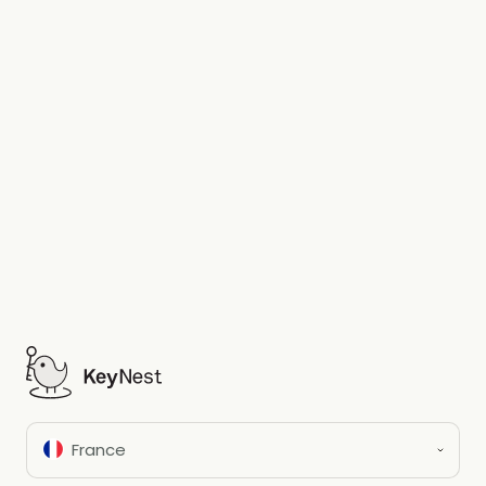
Agence immobilière digitale
: Comment utiliser KeyNest à
mon avantage ?
France