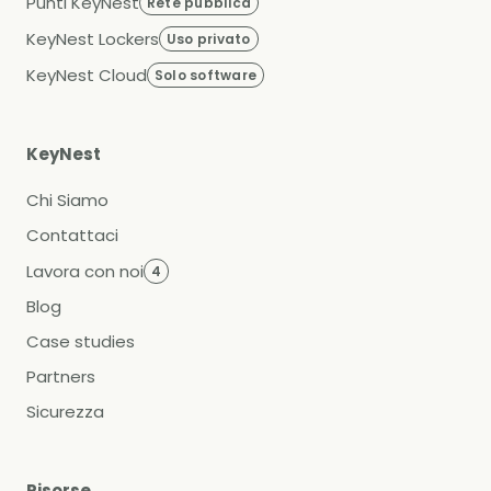
Punti KeyNest
Rete pubblica
KeyNest Lockers
Uso privato
KeyNest Cloud
Solo software
KeyNest
Chi Siamo
Contattaci
Lavora con noi
4
Blog
Case studies
Partners
Sicurezza
Risorse